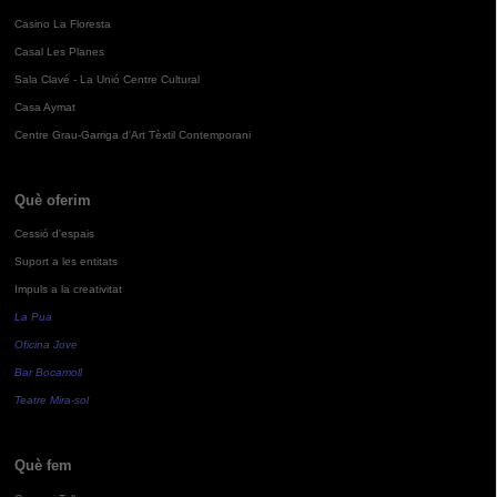
Casino La Floresta
Casal Les Planes
Sala Clavé - La Unió Centre Cultural
Casa Aymat
Centre Grau-Garriga d'Art Tèxtil Contemporani
Què oferim
Cessió d'espais
Suport a les entitats
Impuls a la creativitat
La Pua
Oficina Jove
Bar Bocamoll
Teatre Mira-sol
Què fem