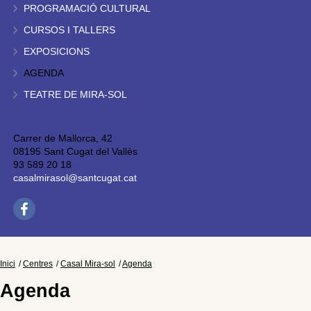
PROGRAMACIÓ CULTURAL
CURSOS I TALLERS
EXPOSICIONS
AGENDA
TEATRE DE MIRA-SOL
Carrer de Mallorca, 42
08195 Sant Cugat del Vallès
93 589 20 18
casalmirasol@santcugat.cat
Inici
Centres
Casal Mira-sol
Agenda
Agenda