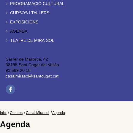
PROGRAMACIÓ CULTURAL
CURSOS I TALLERS
EXPOSICIONS
AGENDA
TEATRE DE MIRA-SOL
Carrer de Mallorca, 42
08195 Sant Cugat del Vallès
93 589 20 18
casalmirasol@santcugat.cat
Inici
Centres
Casal Mira-sol
Agenda
Agenda