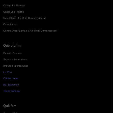
Casino La Floresta
Casal Les Planes
Sala Clavé - La Unió Centre Cultural
Casa Aymat
Centre Grau-Garriga d'Art Tèxtil Contemporani
Què oferim
Cessió d'espais
Suport a les entitats
Impuls a la creativitat
La Pua
Oficina Jove
Bar Bocamoll
Teatre Mira-sol
Què fem