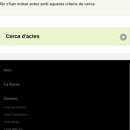
No s'han trobat actes amb aquests criteris de cerca
Cerca d'actes
Inici
La Xarxa
Centres
Casa de Cultura
Casal Torreblanca
Xalet Negre
Casal Mira-sol