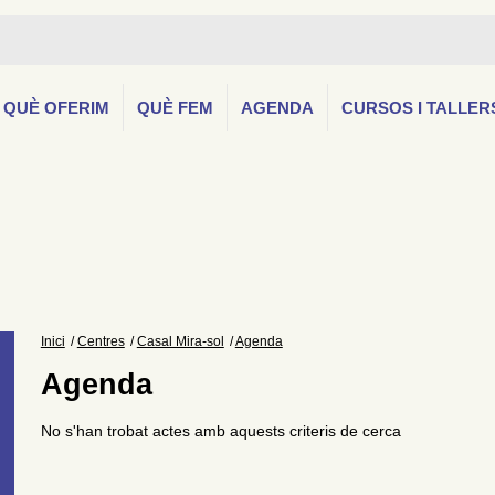
QUÈ OFERIM
QUÈ FEM
AGENDA
CURSOS I TALLER
Inici
Centres
Casal Mira-sol
Agenda
Agenda
No s'han trobat actes amb aquests criteris de cerca