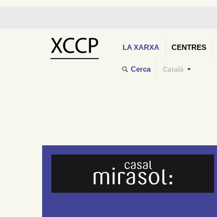
LA XARXA
CENTRES
Cerca
Català