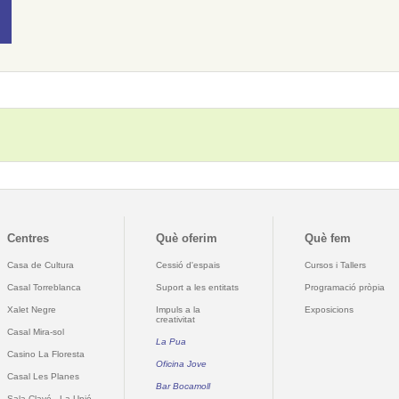
Centres
Què oferim
Què fem
Casa de Cultura
Cessió d'espais
Cursos i Tallers
Casal Torreblanca
Suport a les entitats
Programació pròpia
Xalet Negre
Impuls a la
Exposicions
creativitat
Casal Mira-sol
La Pua
Casino La Floresta
Oficina Jove
Casal Les Planes
Bar Bocamoll
Sala Clavé - La Unió