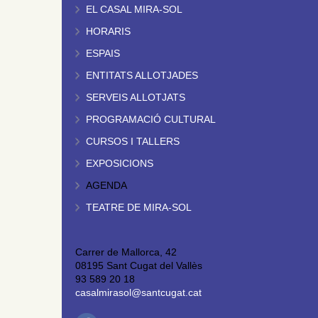
EL CASAL MIRA-SOL
HORARIS
ESPAIS
ENTITATS ALLOTJADES
SERVEIS ALLOTJATS
PROGRAMACIÓ CULTURAL
CURSOS I TALLERS
EXPOSICIONS
AGENDA
TEATRE DE MIRA-SOL
Carrer de Mallorca, 42
08195 Sant Cugat del Vallès
93 589 20 18
casalmirasol@santcugat.cat