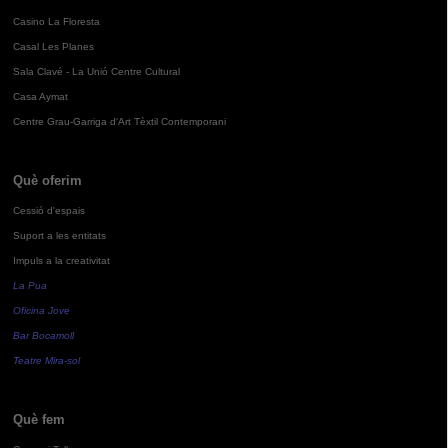
Casino La Floresta
Casal Les Planes
Sala Clavé - La Unió Centre Cultural
Casa Aymat
Centre Grau-Garriga d'Art Tèxtil Contemporani
Què oferim
Cessió d'espais
Suport a les entitats
Impuls a la creativitat
La Pua
Oficina Jove
Bar Bocamoll
Teatre Mira-sol
Què fem