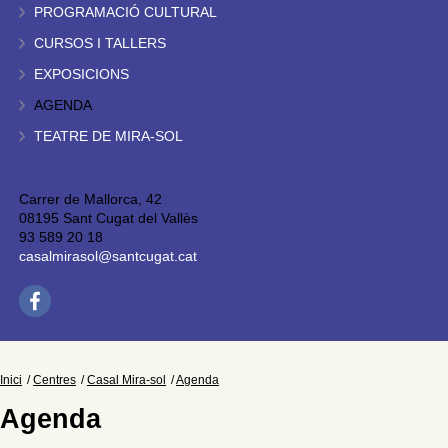
PROGRAMACIÓ CULTURAL
CURSOS I TALLERS
EXPOSICIONS
AGENDA
TEATRE DE MIRA-SOL
Carrer de Mallorca, 42
08195 Sant Cugat del Vallès
93 589 20 18
casalmirasol@santcugat.cat
Inici
Centres
Casal Mira-sol
Agenda
Agenda