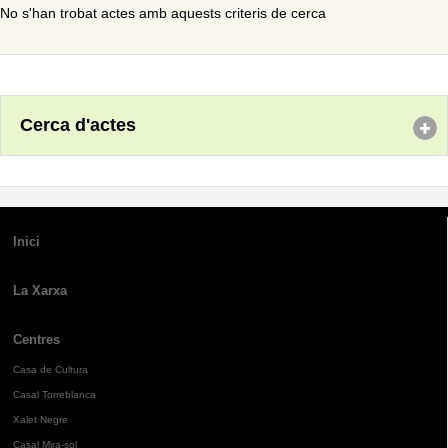
No s'han trobat actes amb aquests criteris de cerca
Cerca d'actes
Inici
La Xarxa
Centres
Casa de Cultura
Casal Torreblanca
Xalet Negre
Casal Mira-sol