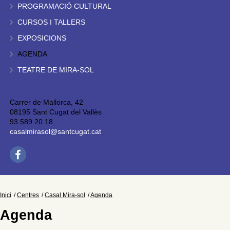
PROGRAMACIÓ CULTURAL
CURSOS I TALLERS
EXPOSICIONS
AGENDA
TEATRE DE MIRA-SOL
Carrer de Mallorca, 42
08195 Sant Cugat del Vallès
93 589 20 18
casalmirasol@santcugat.cat
Inici
Centres
Casal Mira-sol
Agenda
Agenda