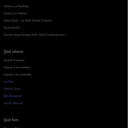
Casino La Floresta
Casal Les Planes
Sala Clavé - La Unió Centre Cultural
Casa Aymat
Centre Grau-Garriga d'Art Tèxtil Contemporani
Què oferim
Cessió d'espais
Suport a les entitats
Impuls a la creativitat
La Pua
Oficina Jove
Bar Bocamoll
Teatre Mira-sol
Què fem