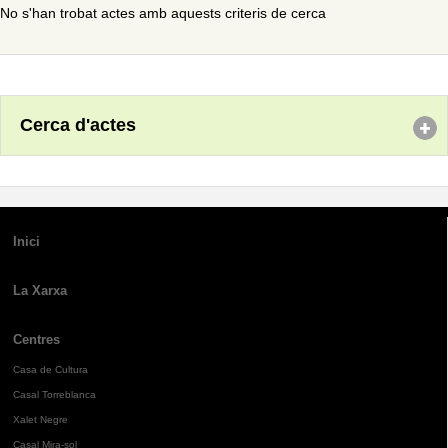
No s'han trobat actes amb aquests criteris de cerca
Cerca d'actes
Inici
La Xarxa
Centres
Casa de Cultura
Casal Torreblanca
Xalet Negre
Casal Mira-sol