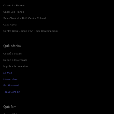
Casino La Floresta
Casal Les Planes
Sala Clavé - La Unió Centre Cultural
Casa Aymat
Centre Grau-Garriga d'Art Tèxtil Contemporani
Què oferim
Cessió d'espais
Suport a les entitats
Impuls a la creativitat
La Pua
Oficina Jove
Bar Bocamoll
Teatre Mira-sol
Què fem