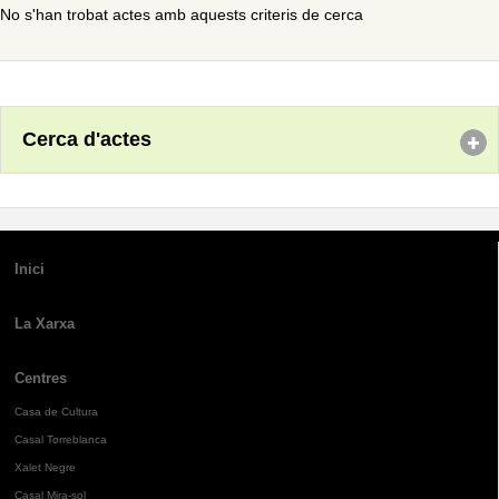
No s'han trobat actes amb aquests criteris de cerca
Cerca d'actes
Inici
La Xarxa
Centres
Casa de Cultura
Casal Torreblanca
Xalet Negre
Casal Mira-sol