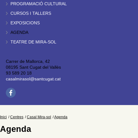
PROGRAMACIÓ CULTURAL
CURSOS I TALLERS
EXPOSICIONS
AGENDA
TEATRE DE MIRA-SOL
Carrer de Mallorca, 42
08195 Sant Cugat del Vallès
93 589 20 18
casalmirasol@santcugat.cat
Inici
Centres
Casal Mira-sol
Agenda
Agenda