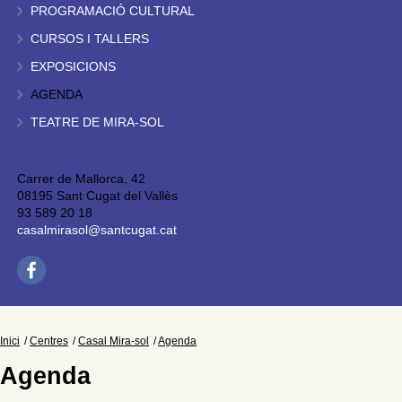
PROGRAMACIÓ CULTURAL
CURSOS I TALLERS
EXPOSICIONS
AGENDA
TEATRE DE MIRA-SOL
Carrer de Mallorca, 42
08195 Sant Cugat del Vallès
93 589 20 18
casalmirasol@santcugat.cat
Inici
Centres
Casal Mira-sol
Agenda
Agenda