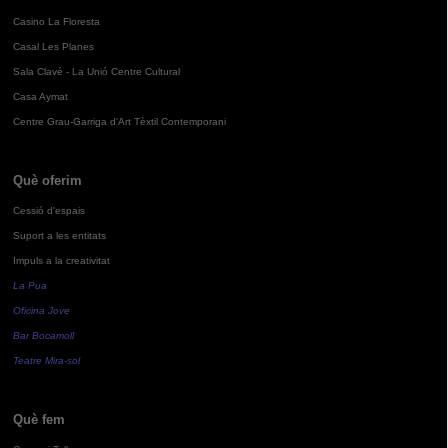
Casino La Floresta
Casal Les Planes
Sala Clavé - La Unió Centre Cultural
Casa Aymat
Centre Grau-Garriga d'Art Tèxtil Contemporani
Què oferim
Cessió d'espais
Suport a les entitats
Impuls a la creativitat
La Pua
Oficina Jove
Bar Bocamoll
Teatre Mira-sol
Què fem