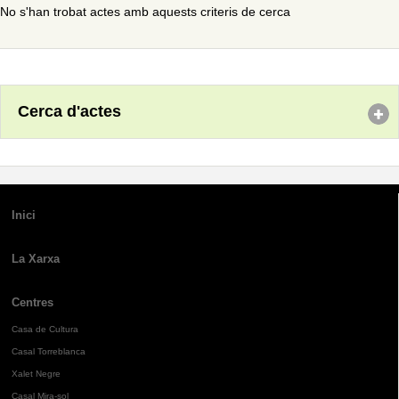
No s'han trobat actes amb aquests criteris de cerca
Cerca d'actes
Inici
La Xarxa
Centres
Casa de Cultura
Casal Torreblanca
Xalet Negre
Casal Mira-sol