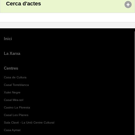
Cerca d'actes
Inici
La Xarxa
Centres
Casa de Cultura
Casal Torreblanca
Xalet Negre
Casal Mira-sol
Casino La Floresta
Casal Les Planes
Sala Clavé - La Unió Centre Cultural
Casa Aymat