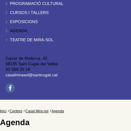
PROGRAMACIÓ CULTURAL
CURSOS I TALLERS
EXPOSICIONS
AGENDA
TEATRE DE MIRA-SOL
Carrer de Mallorca, 42
08195 Sant Cugat del Vallès
93 589 20 18
casalmirasol@santcugat.cat
Inici
Centres
Casal Mira-sol
Agenda
Agenda