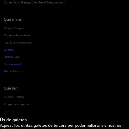
Centre Grau-Garriga d'Art Tèxtil Contemporani
Què oferim
Cessió d'espais
Suport a les entitats
Impuls a la creativitat
La Pua
Oficina Jove
Bar Bocamoll
Teatre Mira-sol
Què fem
Cursos i Tallers
Programació pròpia
Exposicions
Ús de galetes
Aquest lloc utilitza galetes de tercers per poder millorar els nostres
Agenda