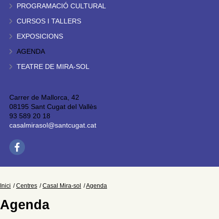
PROGRAMACIÓ CULTURAL
CURSOS I TALLERS
EXPOSICIONS
AGENDA
TEATRE DE MIRA-SOL
Carrer de Mallorca, 42
08195 Sant Cugat del Vallès
93 589 20 18
casalmirasol@santcugat.cat
Inici
Centres
Casal Mira-sol
Agenda
Agenda