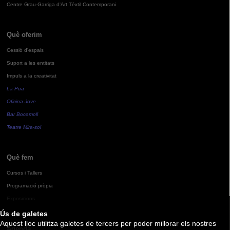
Centre Grau-Garriga d'Art Tèxtil Contemporani
Què oferim
Cessió d'espais
Suport a les entitats
Impuls a la creativitat
La Pua
Oficina Jove
Bar Bocamoll
Teatre Mira-sol
Què fem
Cursos i Tallers
Programació pròpia
Exposicions
Ús de galetes
Aquest lloc utilitza galetes de tercers per poder millorar els nostres
Agenda