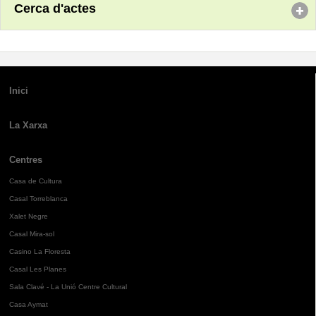
Cerca d'actes
Inici
La Xarxa
Centres
Casa de Cultura
Casal Torreblanca
Xalet Negre
Casal Mira-sol
Casino La Floresta
Casal Les Planes
Sala Clavé - La Unió Centre Cultural
Casa Aymat