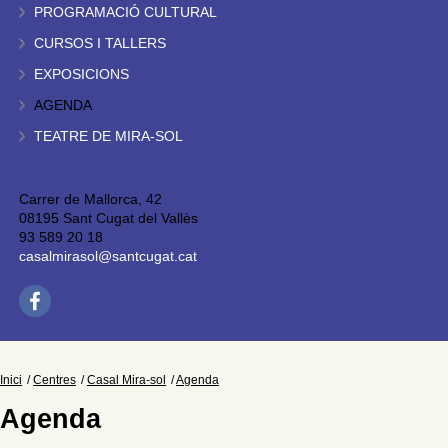
PROGRAMACIÓ CULTURAL
CURSOS I TALLERS
EXPOSICIONS
AGENDA
TEATRE DE MIRA-SOL
Carrer de Mallorca, 42
08195 Sant Cugat del Vallès
93 589 20 18
casalmirasol@santcugat.cat
Inici
Centres
Casal Mira-sol
Agenda
Agenda