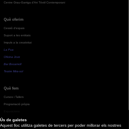
Centre Grau-Garriga d'Art Tèxtil Contemporani
Què oferim
Cessió d'espais
Suport a les entitats
Impuls a la creativitat
La Pua
Oficina Jove
Bar Bocamoll
Teatre Mira-sol
Què fem
Cursos i Tallers
Programació pròpia
Exposicions
Ús de galetes
Aquest lloc utilitza galetes de tercers per poder millorar els nostres
Agenda