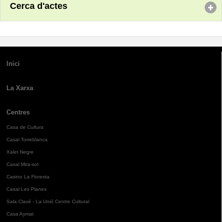
Cerca d'actes
Inici
La Xarxa
Centres
Casa de Cultura
Casal Torreblanca
Xalet Negre
Casal Mira-sol
Casino La Floresta
Casal Les Planes
Sala Clavé - La Unió Centre Cultural
Casa Aymat