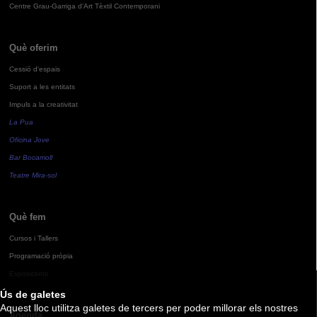
Centre Grau-Garriga d'Art Tèxtil Contemporani
Què oferim
Cessió d'espais
Suport a les entitats
Impuls a la creativitat
La Pua
Oficina Jove
Bar Bocamoll
Teatre Mira-sol
Què fem
Cursos i Tallers
Programació pròpia
Exposicions
Ús de galetes
Aquest lloc utilitza galetes de tercers per poder millorar els nostres
Agenda