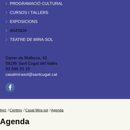
PROGRAMACIÓ CULTURAL
CURSOS I TALLERS
EXPOSICIONS
AGENDA
TEATRE DE MIRA-SOL
Carrer de Mallorca, 42
08195 Sant Cugat del Vallès
93 589 20 18
casalmirasol@santcugat.cat
Inici
Centres
Casal Mira-sol
Agenda
Agenda