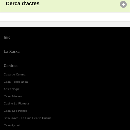
Cerca d'actes
Inici
La Xarxa
Centres
Casa de Cultura
Casal Torreblanca
Xalet Negre
Casal Mira-sol
Casino La Floresta
Casal Les Planes
Sala Clavé - La Unió Centre Cultural
Casa Aymat