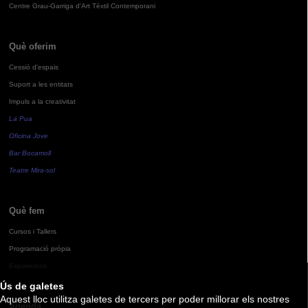
Centre Grau-Garriga d'Art Tèxtil Contemporani
Què oferim
Cessió d'espais
Suport a les entitats
Impuls a la creativitat
La Pua
Oficina Jove
Bar Bocamoll
Teatre Mira-sol
Què fem
Cursos i Tallers
Programació pròpia
Exposicions
Ús de galetes
Aquest lloc utilitza galetes de tercers per poder millorar els nostres
Agenda