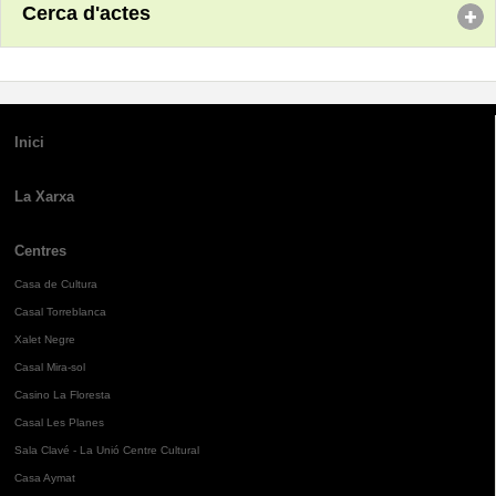
Cerca d'actes
Inici
La Xarxa
Centres
Casa de Cultura
Casal Torreblanca
Xalet Negre
Casal Mira-sol
Casino La Floresta
Casal Les Planes
Sala Clavé - La Unió Centre Cultural
Casa Aymat