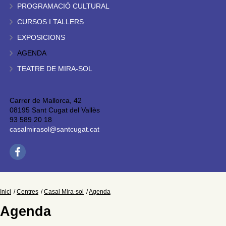
PROGRAMACIÓ CULTURAL
CURSOS I TALLERS
EXPOSICIONS
AGENDA
TEATRE DE MIRA-SOL
Carrer de Mallorca, 42
08195 Sant Cugat del Vallès
93 589 20 18
casalmirasol@santcugat.cat
Inici
Centres
Casal Mira-sol
Agenda
Agenda