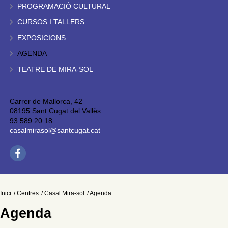
PROGRAMACIÓ CULTURAL
CURSOS I TALLERS
EXPOSICIONS
AGENDA
TEATRE DE MIRA-SOL
Carrer de Mallorca, 42
08195 Sant Cugat del Vallès
93 589 20 18
casalmirasol@santcugat.cat
Inici
Centres
Casal Mira-sol
Agenda
Agenda