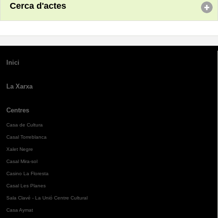
Cerca d'actes
Inici
La Xarxa
Centres
Casa de Cultura
Casal Torreblanca
Xalet Negre
Casal Mira-sol
Casino La Floresta
Casal Les Planes
Sala Clavé - La Unió Centre Cultural
Casa Aymat