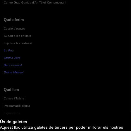
Centre Grau-Garriga d'Art Tèxtil Contemporani
Què oferim
Cessió d'espais
Suport a les entitats
Impuls a la creativitat
La Pua
Oficina Jove
Bar Bocamoll
Teatre Mira-sol
Què fem
Cursos i Tallers
Programació pròpia
Exposicions
Ús de galetes
Aquest lloc utilitza galetes de tercers per poder millorar els nostres
Agenda