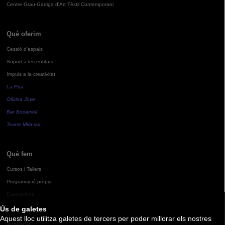
Centre Grau-Garriga d'Art Tèxtil Contemporani
Què oferim
Cessió d'espais
Suport a les entitats
Impuls a la creativitat
La Pua
Oficina Jove
Bar Bocamoll
Teatre Mira-sol
Què fem
Cursos i Tallers
Programació pròpia
Exposicions
Ús de galetes
Aquest lloc utilitza galetes de tercers per poder millorar els nostres
Agenda