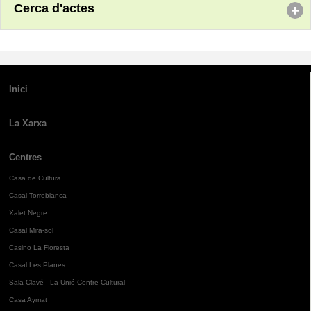
Cerca d'actes
Inici
La Xarxa
Centres
Casa de Cultura
Casal Torreblanca
Xalet Negre
Casal Mira-sol
Casino La Floresta
Casal Les Planes
Sala Clavé - La Unió Centre Cultural
Casa Aymat