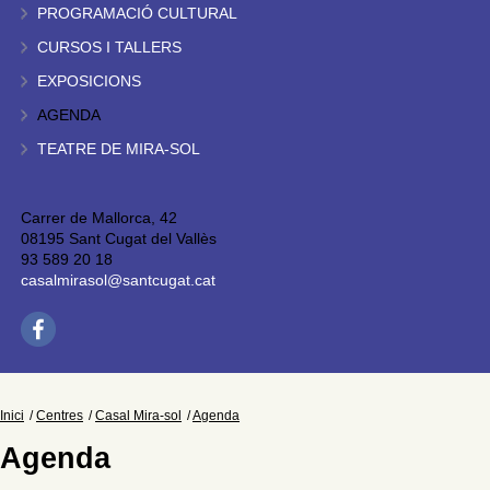
PROGRAMACIÓ CULTURAL
CURSOS I TALLERS
EXPOSICIONS
AGENDA
TEATRE DE MIRA-SOL
Carrer de Mallorca, 42
08195 Sant Cugat del Vallès
93 589 20 18
casalmirasol@santcugat.cat
Inici
Centres
Casal Mira-sol
Agenda
Agenda