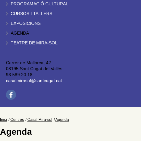
PROGRAMACIÓ CULTURAL
CURSOS I TALLERS
EXPOSICIONS
AGENDA
TEATRE DE MIRA-SOL
Carrer de Mallorca, 42
08195 Sant Cugat del Vallès
93 589 20 18
casalmirasol@santcugat.cat
Inici
Centres
Casal Mira-sol
Agenda
Agenda