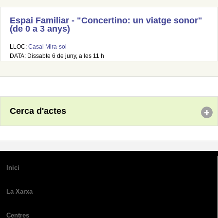
Espai Familiar - "Concertino: un viatge sonor"
(de 0 a 3 anys)
LLOC:
Casal Mira-sol
DATA: Dissabte 6 de juny, a les 11 h
Cerca d'actes
Inici
La Xarxa
Centres