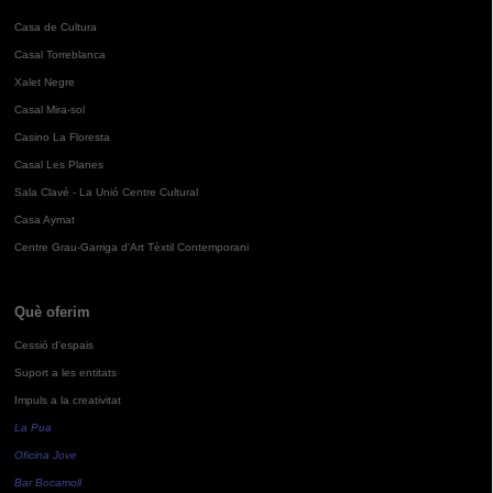
Casa de Cultura
Casal Torreblanca
Xalet Negre
Casal Mira-sol
Casino La Floresta
Casal Les Planes
Sala Clavé - La Unió Centre Cultural
Casa Aymat
Centre Grau-Garriga d'Art Tèxtil Contemporani
Què oferim
Cessió d'espais
Suport a les entitats
Impuls a la creativitat
La Pua
Oficina Jove
Bar Bocamoll