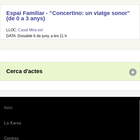
Espai Familiar - "Concertino: un viatge sonor"
(de 0 a 3 anys)
LLOC:
Casal Mira-sol
DATA: Dissabte 6 de juny, a les 11 h
Cerca d'actes
Inici
La Xarxa
Centres