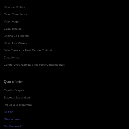
Casa de Cultura
Casal Torreblanca
Xalet Negre
Casal Mira-sol
Casino La Floresta
Casal Les Planes
Sala Clavé - La Unió Centre Cultural
Casa Aymat
Centre Grau-Garriga d'Art Tèxtil Contemporani
Què oferim
Cessió d'espais
Suport a les entitats
Impuls a la creativitat
La Pua
Oficina Jove
Bar Bocamoll