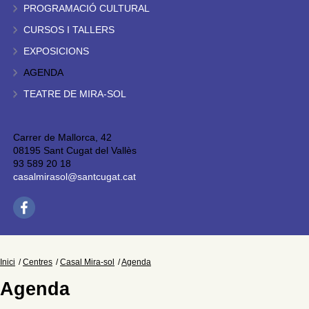
PROGRAMACIÓ CULTURAL
CURSOS I TALLERS
EXPOSICIONS
AGENDA
TEATRE DE MIRA-SOL
Carrer de Mallorca, 42
08195 Sant Cugat del Vallès
93 589 20 18
casalmirasol@santcugat.cat
Inici
Centres
Casal Mira-sol
Agenda
Agenda