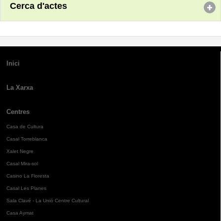
Cerca d'actes
Inici
La Xarxa
Centres
Casa de Cultura
Casal Torreblanca
Xalet Negre
Casal Mira-sol
Casino La Floresta
Casal Les Planes
Sala Clavé - La Unió Centre Cultural
Casa Aymat