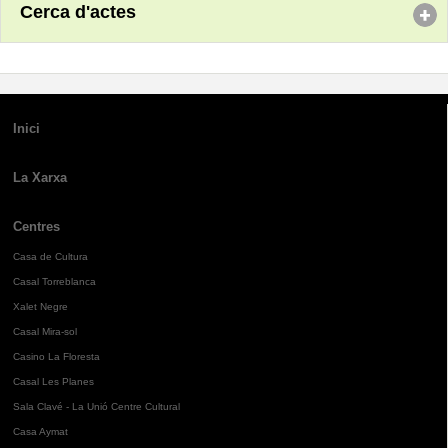
Cerca d'actes
Inici
La Xarxa
Centres
Casa de Cultura
Casal Torreblanca
Xalet Negre
Casal Mira-sol
Casino La Floresta
Casal Les Planes
Sala Clavé - La Unió Centre Cultural
Casa Aymat