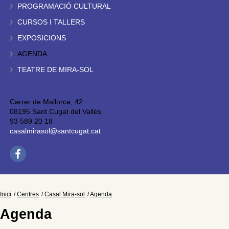
PROGRAMACIÓ CULTURAL
CURSOS I TALLERS
EXPOSICIONS
AGENDA
TEATRE DE MIRA-SOL
Carrer de Mallorca, 42
08195 Sant Cugat del Vallès
93 589 20 18
casalmirasol@santcugat.cat
Inici
Centres
Casal Mira-sol
Agenda
Agenda