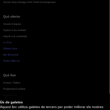
Centre Grau-Garriga d'Art Tèxtil Contemporani
Què oferim
Cessió d'espais
Suport a les entitats
Impuls a la creativitat
La Pua
Oficina Jove
Bar Bocamoll
Teatre Mira-sol
Què fem
Cursos i Tallers
Programació pròpia
Exposicions
Ús de galetes
Aquest lloc utilitza galetes de tercers per poder millorar els nostres
Agenda