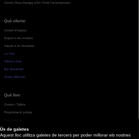
Centre Grau-Garriga d'Art Tèxtil Contemporani
Què oferim
Cessió d'espais
Suport a les entitats
Impuls a la creativitat
La Pua
Oficina Jove
Bar Bocamoll
Teatre Mira-sol
Què fem
Cursos i Tallers
Programació pròpia
Exposicions
Ús de galetes
Aquest lloc utilitza galetes de tercers per poder millorar els nostres
Agenda