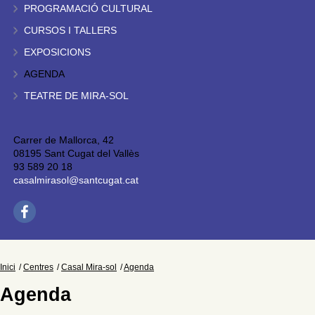
PROGRAMACIÓ CULTURAL
CURSOS I TALLERS
EXPOSICIONS
AGENDA
TEATRE DE MIRA-SOL
Carrer de Mallorca, 42
08195 Sant Cugat del Vallès
93 589 20 18
casalmirasol@santcugat.cat
Inici
Centres
Casal Mira-sol
Agenda
Agenda