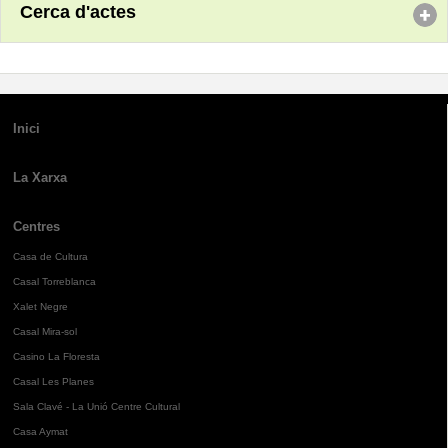
Cerca d'actes
Inici
La Xarxa
Centres
Casa de Cultura
Casal Torreblanca
Xalet Negre
Casal Mira-sol
Casino La Floresta
Casal Les Planes
Sala Clavé - La Unió Centre Cultural
Casa Aymat