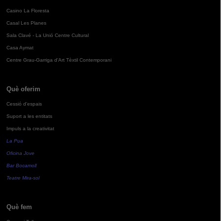
Casino La Floresta
Casal Les Planes
Sala Clavé - La Unió Centre Cultural
Casa Aymat
Centre Grau-Garriga d'Art Tèxtil Contemporani
Què oferim
Cessió d'espais
Suport a les entitats
Impuls a la creativitat
La Pua
Oficina Jove
Bar Bocamoll
Teatre Mira-sol
Què fem