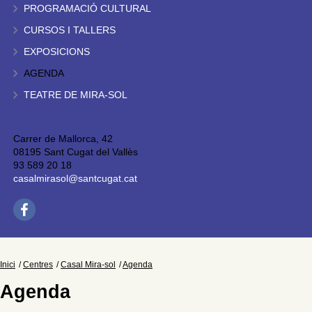
PROGRAMACIÓ CULTURAL
CURSOS I TALLERS
EXPOSICIONS
AGENDA
TEATRE DE MIRA-SOL
Carrer de Mallorca, 42
08195 Sant Cugat del Vallès
93 589 20 18
casalmirasol@santcugat.cat
Inici
Centres
Casal Mira-sol
Agenda
Agenda