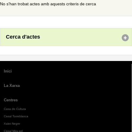
No s'han trobat actes amb aquests criteris de cerca
Cerca d'actes
Inici
La Xarxa
Centres
Casa de Cultura
Casal Torreblanca
Xalet Negre
Casal Mira-sol