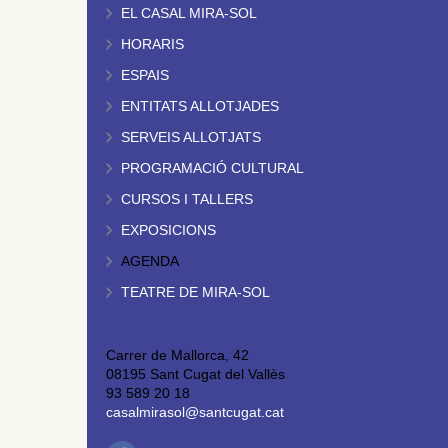
EL CASAL MIRA-SOL
HORARIS
ESPAIS
ENTITATS ALLOTJADES
SERVEIS ALLOTJATS
PROGRAMACIÓ CULTURAL
CURSOS I TALLERS
EXPOSICIONS
AGENDA
TEATRE DE MIRA-SOL
Carrer de Mallorca, 42
08195 Sant Cugat del Vallès
93 589 20 18
casalmirasol@santcugat.cat