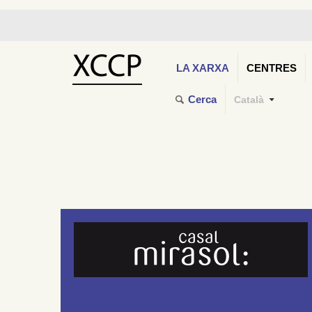
LA XARXA
CENTRES
Cerca
Català