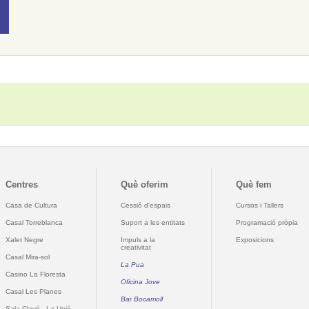
Centres
Què oferim
Què fem
Casa de Cultura
Cessió d'espais
Cursos i Tallers
Casal Torreblanca
Suport a les entitats
Programació pròpia
Xalet Negre
Impuls a la
Exposicions
creativitat
Casal Mira-sol
La Pua
Casino La Floresta
Oficina Jove
Casal Les Planes
Bar Bocamoll
Sala Clavé - La Unió