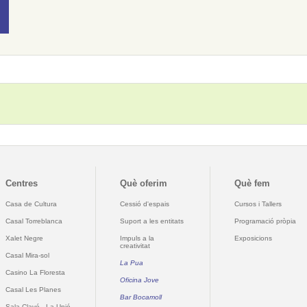
Centres
Què oferim
Què fem
Casa de Cultura
Cessió d'espais
Cursos i Tallers
Casal Torreblanca
Suport a les entitats
Programació pròpia
Xalet Negre
Impuls a la
Exposicions
creativitat
Casal Mira-sol
La Pua
Casino La Floresta
Oficina Jove
Casal Les Planes
Bar Bocamoll
Sala Clavé - La Unió