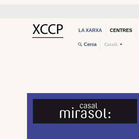
LA XARXA
CENTRES
Cerca
Català