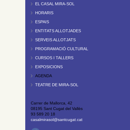
EL CASAL MIRA-SOL
HORARIS
ESPAIS
ENTITATS ALLOTJADES
SERVEIS ALLOTJATS
PROGRAMACIÓ CULTURAL
CURSOS I TALLERS
EXPOSICIONS
AGENDA
TEATRE DE MIRA-SOL
Carrer de Mallorca, 42
08195 Sant Cugat del Vallès
93 589 20 18
casalmirasol@santcugat.cat