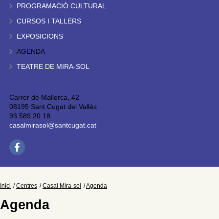
PROGRAMACIÓ CULTURAL
CURSOS I TALLERS
EXPOSICIONS
AGENDA
TEATRE DE MIRA-SOL
Carrer de Mallorca, 42
08195 Sant Cugat del Vallès
93 589 20 18
casalmirasol@santcugat.cat
Inici
Centres
Casal Mira-sol
Agenda
Agenda