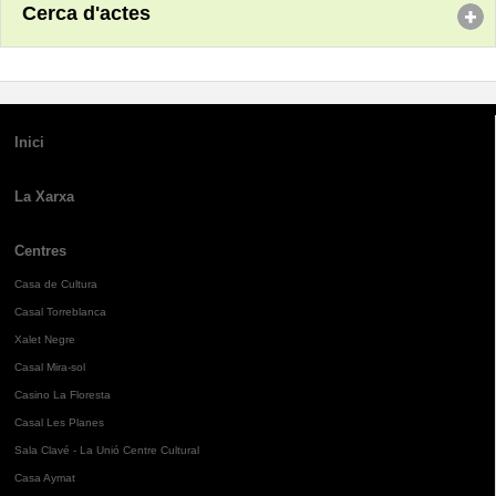
Cerca d'actes
Inici
La Xarxa
Centres
Casa de Cultura
Casal Torreblanca
Xalet Negre
Casal Mira-sol
Casino La Floresta
Casal Les Planes
Sala Clavé - La Unió Centre Cultural
Casa Aymat