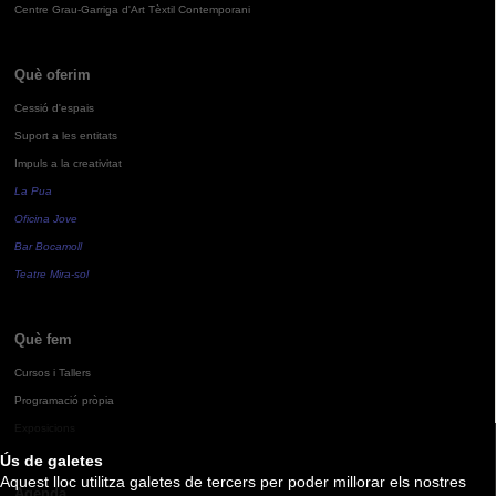
Centre Grau-Garriga d'Art Tèxtil Contemporani
Què oferim
Cessió d'espais
Suport a les entitats
Impuls a la creativitat
La Pua
Oficina Jove
Bar Bocamoll
Teatre Mira-sol
Què fem
Cursos i Tallers
Programació pròpia
Exposicions
Ús de galetes
Aquest lloc utilitza galetes de tercers per poder millorar els nostres
Agenda