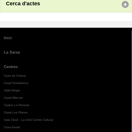
Cerca d'actes
Inici
La Xarxa
Centres
Casa de Cultura
Casal Torreblanca
Xalet Negre
Casal Mira-sol
Casino La Floresta
Casal Les Planes
Sala Clavé - La Unió Centre Cultural
Casa Aymat