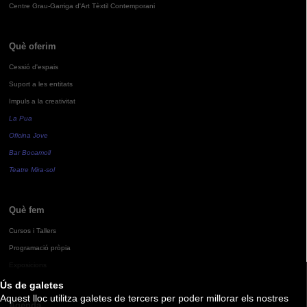
Centre Grau-Garriga d'Art Tèxtil Contemporani
Què oferim
Cessió d'espais
Suport a les entitats
Impuls a la creativitat
La Pua
Oficina Jove
Bar Bocamoll
Teatre Mira-sol
Què fem
Cursos i Tallers
Programació pròpia
Exposicions
Ús de galetes
Aquest lloc utilitza galetes de tercers per poder millorar els nostres
Agenda