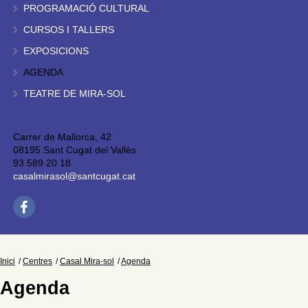
PROGRAMACIÓ CULTURAL
CURSOS I TALLERS
EXPOSICIONS
AGENDA
TEATRE DE MIRA-SOL
Carrer de Mallorca, 42
08195 Sant Cugat del Vallès
93 589 20 18
casalmirasol@santcugat.cat
Inici
Centres
Casal Mira-sol
Agenda
Agenda