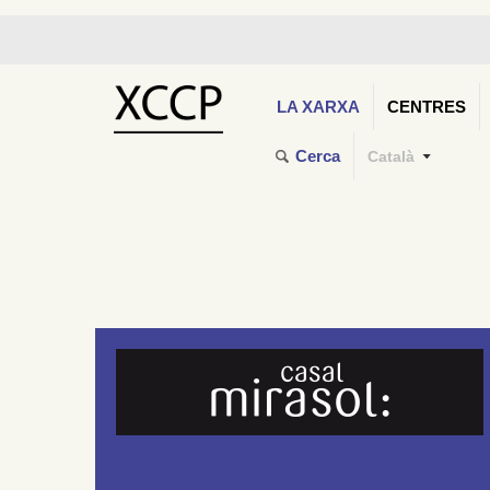
LA XARXA
CENTRES
Cerca
Català