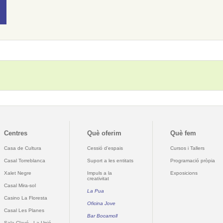
Centres
Què oferim
Què fem
Casa de Cultura
Cessió d'espais
Cursos i Tallers
Casal Torreblanca
Suport a les entitats
Programació pròpia
Xalet Negre
Impuls a la
Exposicions
creativitat
Casal Mira-sol
La Pua
Casino La Floresta
Oficina Jove
Casal Les Planes
Bar Bocamoll
Sala Clavé - La Unió