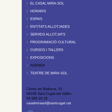
EL CASAL MIRA-SOL
HORARIS
ESPAIS
ENTITATS ALLOTJADES
SERVEIS ALLOTJATS
PROGRAMACIÓ CULTURAL
CURSOS I TALLERS
EXPOSICIONS
AGENDA
TEATRE DE MIRA-SOL
Carrer de Mallorca, 42
08195 Sant Cugat del Vallès
93 589 20 18
casalmirasol@santcugat.cat