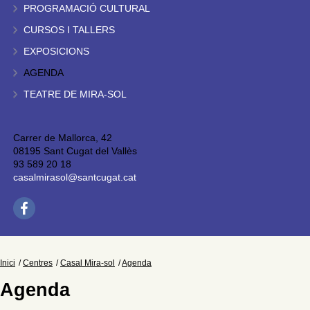
PROGRAMACIÓ CULTURAL
CURSOS I TALLERS
EXPOSICIONS
AGENDA
TEATRE DE MIRA-SOL
Carrer de Mallorca, 42
08195 Sant Cugat del Vallès
93 589 20 18
casalmirasol@santcugat.cat
Inici
Centres
Casal Mira-sol
Agenda
Agenda