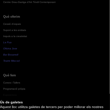
Centre Grau-Garriga d'Art Tèxtil Contemporani
Què oferim
Cessió d'espais
Suport a les entitats
Impuls a la creativitat
La Pua
Oficina Jove
Bar Bocamoll
Teatre Mira-sol
Què fem
Cursos i Tallers
Programació pròpia
Exposicions
Ús de galetes
Aquest lloc utilitza galetes de tercers per poder millorar els nostres
Agenda