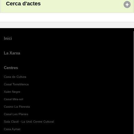
Cerca d'actes
Inici
La Xarxa
Centres
Casa de Cultura
Casal Torreblanca
Xalet Negre
Casal Mira-sol
Casino La Floresta
Casal Les Planes
Sala Clavé - La Unió Centre Cultural
Casa Aymat