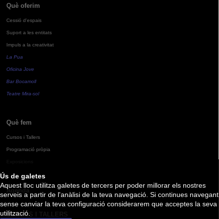
Què oferim
Cessió d'espais
Suport a les entitats
Impuls a la creativitat
La Pua
Oficina Jove
Bar Bocamoll
Teatre Mira-sol
Què fem
Cursos i Tallers
Programació pròpia
Exposicions
Ús de galetes
Aquest lloc utilitza galetes de tercers per poder millorar els nostres
Agenda
serveis a partir de l'anàlisi de la teva navegació. Si continues navegant
sense canviar la teva configuració considerarem que acceptes la seva
utilització.
CURSOS I TALLERS