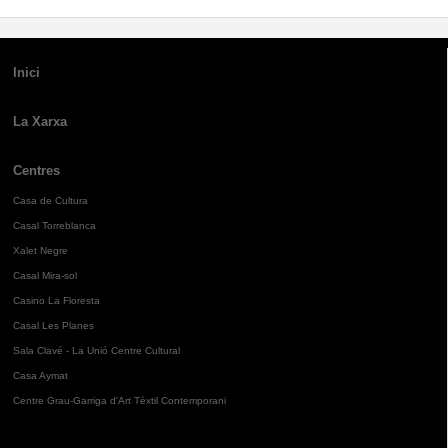
Inici
La Xarxa
Centres
Casa de Cultura
Casal Torreblanca
Xalet Negre
Casal Mira-sol
Casino La Floresta
Casal Les Planes
Sala Clavé - La Unió Centre Cultural
Casa Aymat
Centre Grau-Garriga d'Art Tèxtil Contemporani