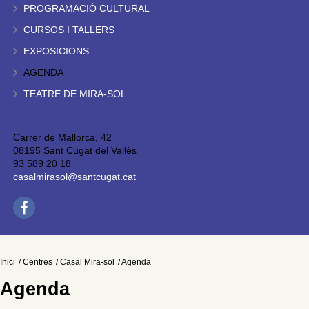
PROGRAMACIÓ CULTURAL
CURSOS I TALLERS
EXPOSICIONS
AGENDA
TEATRE DE MIRA-SOL
Carrer de Mallorca, 42
08195 Sant Cugat del Vallès
93 589 20 18
casalmirasol@santcugat.cat
Inici
Centres
Casal Mira-sol
Agenda
Agenda