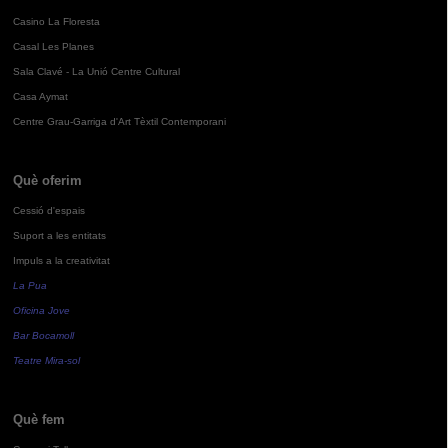
Casino La Floresta
Casal Les Planes
Sala Clavé - La Unió Centre Cultural
Casa Aymat
Centre Grau-Garriga d'Art Tèxtil Contemporani
Què oferim
Cessió d'espais
Suport a les entitats
Impuls a la creativitat
La Pua
Oficina Jove
Bar Bocamoll
Teatre Mira-sol
Què fem