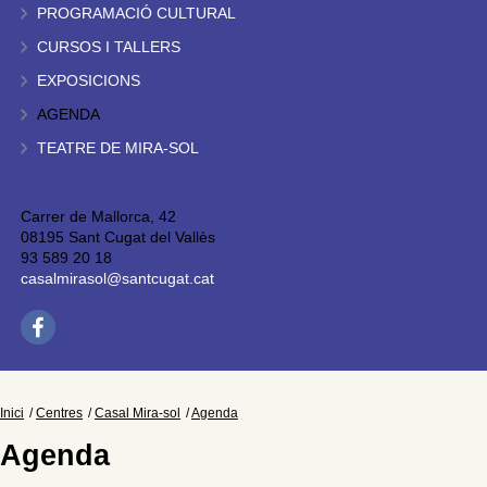
PROGRAMACIÓ CULTURAL
CURSOS I TALLERS
EXPOSICIONS
AGENDA
TEATRE DE MIRA-SOL
Carrer de Mallorca, 42
08195 Sant Cugat del Vallès
93 589 20 18
casalmirasol@santcugat.cat
Inici
Centres
Casal Mira-sol
Agenda
Agenda