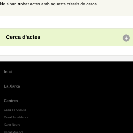
No s'han trobat actes amb aquests criteris de cerca
Cerca d'actes
Inici
La Xarxa
Centres
Casa de Cultura
Casal Torreblanca
Xalet Negre
Casal Mira-sol