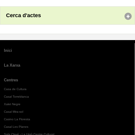
Cerca d'actes
Inici
La Xarxa
Centres
Casa de Cultura
Casal Torreblanca
Xalet Negre
Casal Mira-sol
Casino La Floresta
Casal Les Planes
Sala Clavé - La Unió Centre Cultural