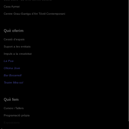
Casa Aymat
Centre Grau-Garriga d'Art Tèxtil Contemporani
Què oferim
Cessió d'espais
Suport a les entitats
Impuls a la creativitat
La Pua
Oficina Jove
Bar Bocamoll
Teatre Mira-sol
Què fem
Cursos i Tallers
Programació pròpia
Exposicions