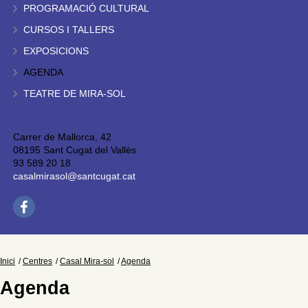
PROGRAMACIÓ CULTURAL
CURSOS I TALLERS
EXPOSICIONS
AGENDA
TEATRE DE MIRA-SOL
Carrer de Mallorca, 42
08195 Sant Cugat del Vallès
93 589 20 18
casalmirasol@santcugat.cat
Inici
Centres
Casal Mira-sol
Agenda
Agenda