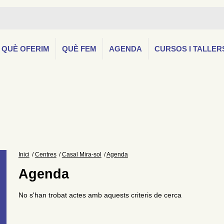
QUÈ OFERIM
QUÈ FEM
AGENDA
CURSOS I TALLER
Inici
Centres
Casal Mira-sol
Agenda
Agenda
No s'han trobat actes amb aquests criteris de cerca