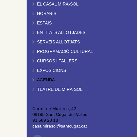
EL CASAL MIRA-SOL
HORARIS
ESPAIS
ENTITATS ALLOTJADES
SERVEIS ALLOTJATS
PROGRAMACIÓ CULTURAL
CURSOS I TALLERS
EXPOSICIONS
AGENDA
TEATRE DE MIRA-SOL
Carrer de Mallorca, 42
08195 Sant Cugat del Vallès
93 589 20 18
casalmirasol@santcugat.cat