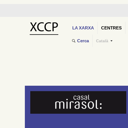
LA XARXA
CENTRES
Cerca
Català