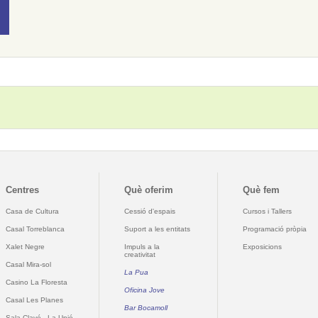
Centres
Què oferim
Què fem
Casa de Cultura
Cessió d'espais
Cursos i Tallers
Casal Torreblanca
Suport a les entitats
Programació pròpia
Xalet Negre
Impuls a la
Exposicions
creativitat
Casal Mira-sol
La Pua
Casino La Floresta
Oficina Jove
Casal Les Planes
Bar Bocamoll
Sala Clavé - La Unió