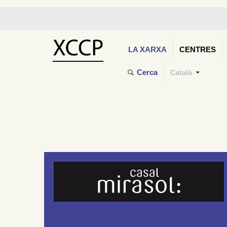
LA XARXA
CENTRES
Cerca
Català