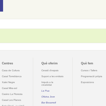
Centres
Què oferim
Què fem
Casa de Cultura
Cessió d'espais
Cursos i Tallers
Casal Torreblanca
Suport a les entitats
Programació pròpia
Xalet Negre
Impuls a la
Exposicions
creativitat
Casal Mira-sol
La Pua
Casino La Floresta
Oficina Jove
Casal Les Planes
Bar Bocamoll
Sala Clavé - La Unió