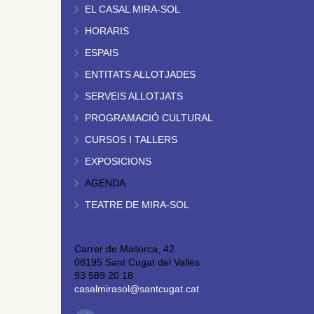
EL CASAL MIRA-SOL
HORARIS
ESPAIS
ENTITATS ALLOTJADES
SERVEIS ALLOTJATS
PROGRAMACIÓ CULTURAL
CURSOS I TALLERS
EXPOSICIONS
AGENDA
TEATRE DE MIRA-SOL
Carrer de Mallorca, 42
08195 Sant Cugat del Vallès
93 589 20 18
casalmirasol@santcugat.cat