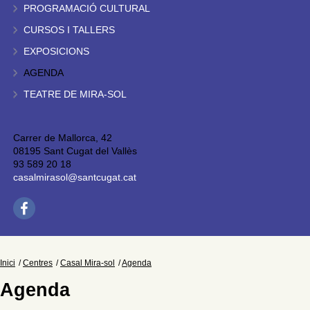
PROGRAMACIÓ CULTURAL
CURSOS I TALLERS
EXPOSICIONS
AGENDA
TEATRE DE MIRA-SOL
Carrer de Mallorca, 42
08195 Sant Cugat del Vallès
93 589 20 18
casalmirasol@santcugat.cat
Inici
Centres
Casal Mira-sol
Agenda
Agenda