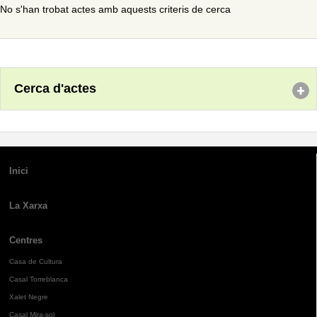
No s'han trobat actes amb aquests criteris de cerca
Cerca d'actes
Inici
La Xarxa
Centres
Casa de Cultura
Casal Torreblanca
Xalet Negre
Casal Mira-sol