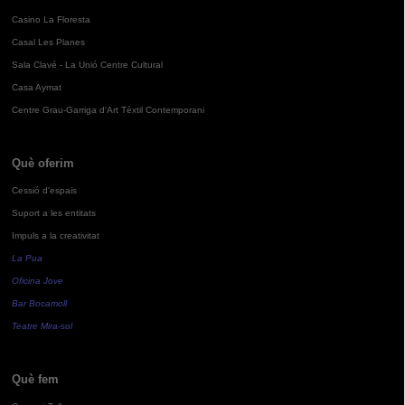
Casino La Floresta
Casal Les Planes
Sala Clavé - La Unió Centre Cultural
Casa Aymat
Centre Grau-Garriga d'Art Tèxtil Contemporani
Què oferim
Cessió d'espais
Suport a les entitats
Impuls a la creativitat
La Pua
Oficina Jove
Bar Bocamoll
Teatre Mira-sol
Què fem