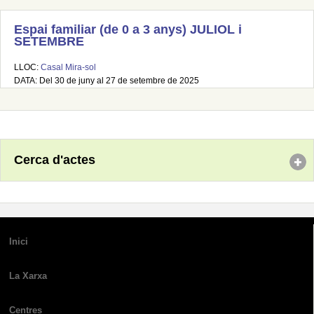
Espai familiar (de 0 a 3 anys) JULIOL i
SETEMBRE
LLOC:
Casal Mira-sol
DATA: Del 30 de juny al 27 de setembre de 2025
Cerca d'actes
Inici
La Xarxa
Centres