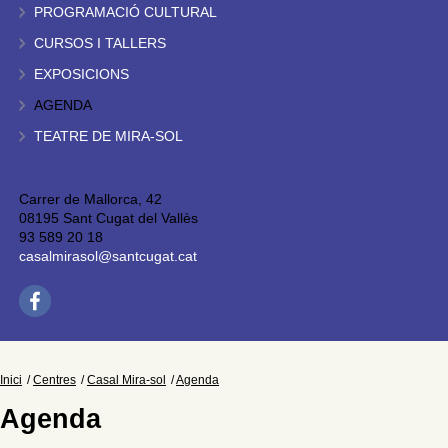
PROGRAMACIÓ CULTURAL
CURSOS I TALLERS
EXPOSICIONS
AGENDA
TEATRE DE MIRA-SOL
Carrer de Mallorca, 42
08195 Sant Cugat del Vallès
93 589 20 18
casalmirasol@santcugat.cat
Inici
Centres
Casal Mira-sol
Agenda
Agenda