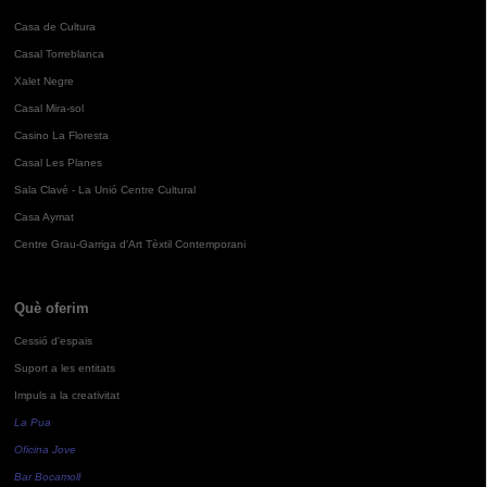
Casa de Cultura
Casal Torreblanca
Xalet Negre
Casal Mira-sol
Casino La Floresta
Casal Les Planes
Sala Clavé - La Unió Centre Cultural
Casa Aymat
Centre Grau-Garriga d'Art Tèxtil Contemporani
Què oferim
Cessió d'espais
Suport a les entitats
Impuls a la creativitat
La Pua
Oficina Jove
Bar Bocamoll