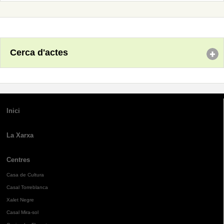
Cerca d'actes
Inici
La Xarxa
Centres
Casa de Cultura
Casal Torreblanca
Xalet Negre
Casal Mira-sol