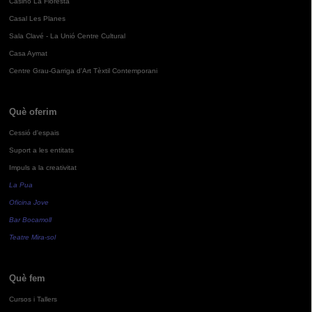
Casino La Floresta
Casal Les Planes
Sala Clavé - La Unió Centre Cultural
Casa Aymat
Centre Grau-Garriga d'Art Tèxtil Contemporani
Què oferim
Cessió d'espais
Suport a les entitats
Impuls a la creativitat
La Pua
Oficina Jove
Bar Bocamoll
Teatre Mira-sol
Què fem
Cursos i Tallers