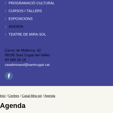
PROGRAMACIÓ CULTURAL
CURSOS I TALLERS
EXPOSICIONS
AGENDA
TEATRE DE MIRA-SOL
Carrer de Mallorca, 42
08195 Sant Cugat del Vallès
93 589 20 18
casalmirasol@santcugat.cat
Inici
Centres
Casal Mira-sol
Agenda
Agenda