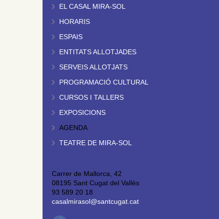
EL CASAL MIRA-SOL
HORARIS
ESPAIS
ENTITATS ALLOTJADES
SERVEIS ALLOTJATS
PROGRAMACIÓ CULTURAL
CURSOS I TALLERS
EXPOSICIONS
AGENDA
TEATRE DE MIRA-SOL
Carrer de Mallorca, 42
08195 Sant Cugat del Vallès
93 589 20 18
casalmirasol@santcugat.cat