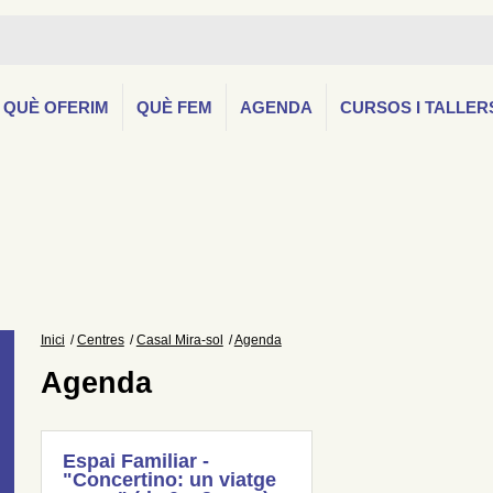
QUÈ OFERIM
QUÈ FEM
AGENDA
CURSOS I TALLER
Inici
Centres
Casal Mira-sol
Agenda
Agenda
Espai Familiar -
"Concertino: un viatge