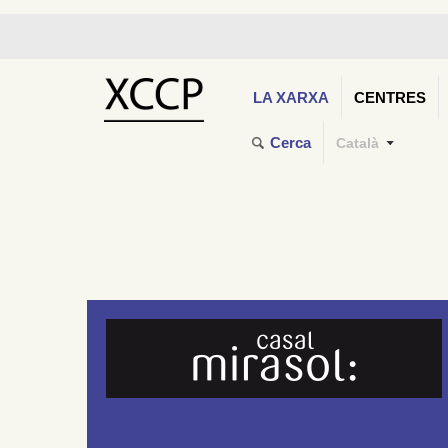
LA XARXA
CENTRES
Cerca
Català