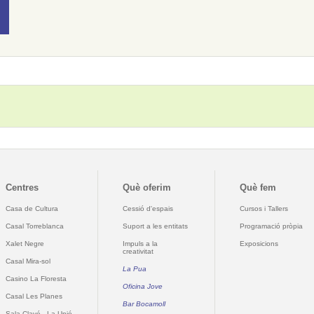
Centres
Què oferim
Què fem
Casa de Cultura
Cessió d'espais
Cursos i Tallers
Casal Torreblanca
Suport a les entitats
Programació pròpia
Xalet Negre
Impuls a la
Exposicions
creativitat
Casal Mira-sol
La Pua
Casino La Floresta
Oficina Jove
Casal Les Planes
Bar Bocamoll
Sala Clavé - La Unió