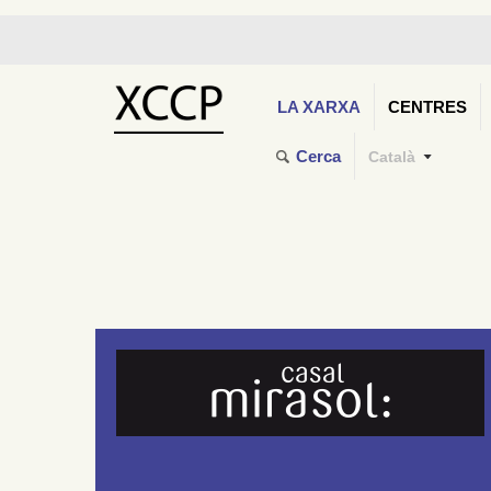
LA XARXA
CENTRES
Cerca
Català