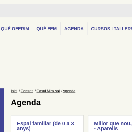
QUÈ OFERIM
QUÈ FEM
AGENDA
CURSOS I TALLER
Inici
Centres
Casal Mira-sol
Agenda
Agenda
Espai familiar (de 0 a 3
Millor que nou,
anys)
- Aparells