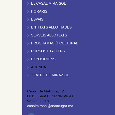
EL CASAL MIRA-SOL
HORARIS
ESPAIS
ENTITATS ALLOTJADES
SERVEIS ALLOTJATS
PROGRAMACIÓ CULTURAL
CURSOS I TALLERS
EXPOSICIONS
AGENDA
TEATRE DE MIRA-SOL
Carrer de Mallorca, 42
08195 Sant Cugat del Vallès
93 589 20 18
casalmirasol@santcugat.cat