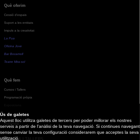
Què oferim
Cessió d'espais
Suport a les entitats
Impuls a la creativitat
La Pua
Oficina Jove
Bar Bocamoll
Teatre Mira-sol
Què fem
Cursos i Tallers
Programació pròpia
Exposicions
Ús de galetes
Aquest lloc utilitza galetes de tercers per poder millorar els nostres
Agenda
serveis a partir de l'anàlisi de la teva navegació. Si continues navegant
sense canviar la teva configuració considerarem que acceptes la seva
utilització.
CURSOS I TALLERS