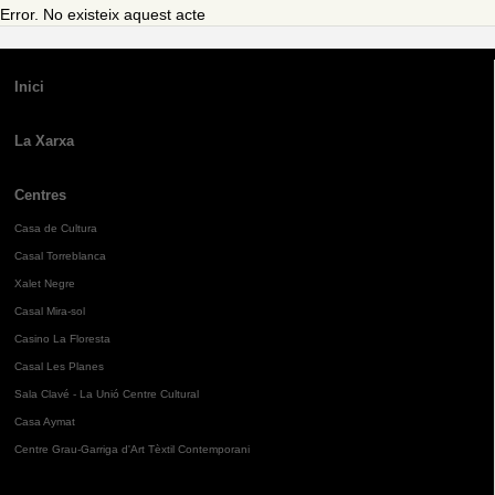
Error. No existeix aquest acte
Inici
La Xarxa
Centres
Casa de Cultura
Casal Torreblanca
Xalet Negre
Casal Mira-sol
Casino La Floresta
Casal Les Planes
Sala Clavé - La Unió Centre Cultural
Casa Aymat
Centre Grau-Garriga d'Art Tèxtil Contemporani