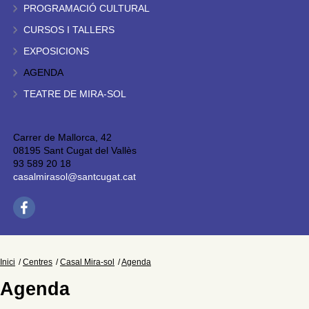
PROGRAMACIÓ CULTURAL
CURSOS I TALLERS
EXPOSICIONS
AGENDA
TEATRE DE MIRA-SOL
Carrer de Mallorca, 42
08195 Sant Cugat del Vallès
93 589 20 18
casalmirasol@santcugat.cat
Inici
Centres
Casal Mira-sol
Agenda
Agenda